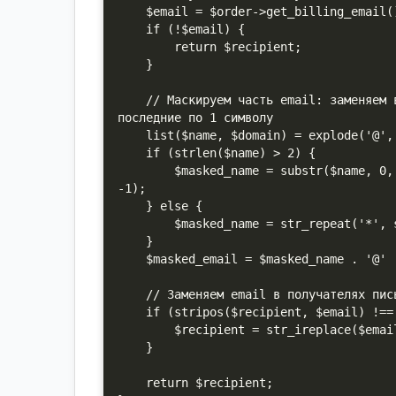
    $email = $order->get_billing_email();

    if (!$email) {

        return $recipient;

    }

    // Маскируем часть email: заменяем все символы до '@' на звездочки, оставляя первые и 
последние по 1 символу

    list($name, $domain) = explode('@', $email);

    if (strlen($name) > 2) {

        $masked_name = substr($name, 0, 1) . str_repeat('*', strlen($name) - 2) . substr($name, 
-1);

    } else {

        $masked_name = str_repeat('*', strlen($name));

    }

    $masked_email = $masked_name . '@' . $domain;

    // Заменяем email в получателях письма

    if (stripos($recipient, $email) !== false) {

        $recipient = str_ireplace($email, $masked_email, $recipient);

    }

    return $recipient;
