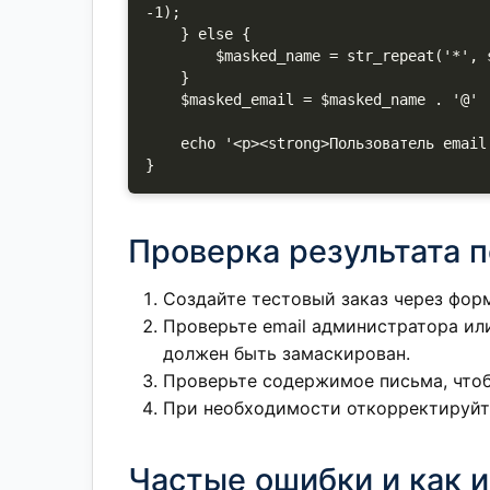
-1);

    } else {

        $masked_name = str_repeat('*', strlen($name));

    }

    $masked_email = $masked_name . '@' . $domain;

    echo '<p><strong>Пользователь email:</strong> ' . esc_html($masked_email) . '</p>';

}
Проверка результата 
Создайте тестовый заказ через фор
Проверьте email администратора или
должен быть замаскирован.
Проверьте содержимое письма, чтобы
При необходимости откорректируйт
Частые ошибки и как и