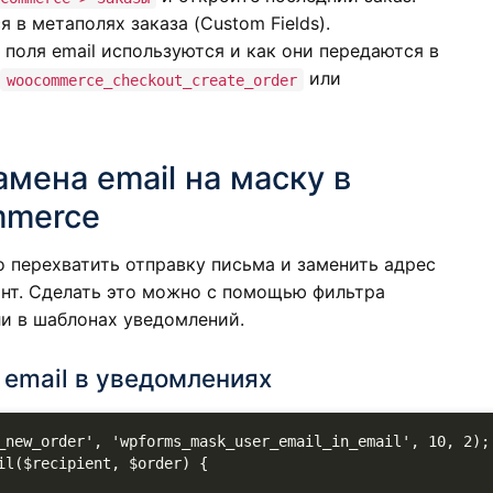
 в метаполях заказа (Custom Fields).
поля email используются и как они передаются в
или
woocommerce_checkout_create_order
мена email на маску в
mmerce
о перехватить отправку письма и заменить адрес
ант. Сделать это можно с помощью фильтра
и в шаблонах уведомлений.
 email в уведомлениях
_new_order', 'wpforms_mask_user_email_in_email', 10, 2);

l($recipient, $order) {
