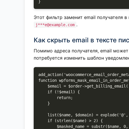
}
Этот фильтр заменит email получателя в
.
j***e@example.com
Как скрыть email в тексте пи
Помимо адреса получателя, email может
потребуется изменить шаблон уведомле
add_action('woocommerce_email_order_met
function wpforms_mask_email_in_order_me
    $email = $order->get_billing_email();

    if (!$email) {

        return;

    }

    list($name, $domain) = explode('@', $email);

    if (strlen($name) > 2) {

        $masked_name = substr($name, 0, 1) . str_repeat('*', strlen($name) - 2) . substr($name, 