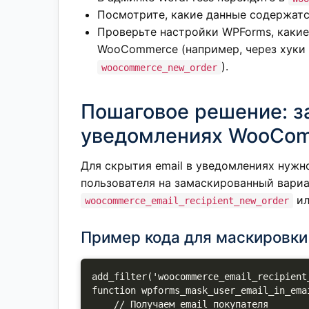
Посмотрите, какие данные содержатся
Проверьте настройки WPForms, какие 
WooCommerce (например, через хуки
).
woocommerce_new_order
Пошаговое решение: за
уведомлениях WooCo
Для скрытия email в уведомлениях нужн
пользователя на замаскированный вари
ил
woocommerce_email_recipient_new_order
Пример кода для маскировки
add_filter('woocommerce_email_recipient
function wpforms_mask_user_email_in_emai
    // Получаем email покупателя
