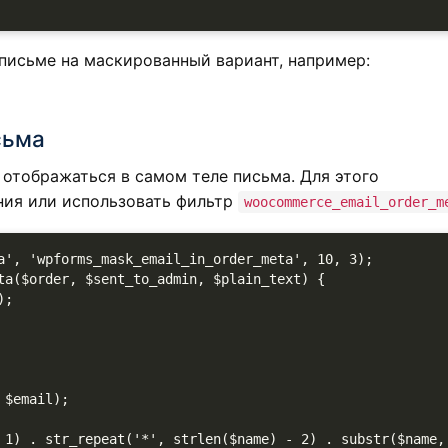
 письме на маскированный вариант, например:
сьма
 отображаться в самом теле письма. Для этого
ния или использовать фильтр
woocommerce_email_order_m
a', 'wpforms_mask_email_in_order_meta', 10, 3);

ta($order, $sent_to_admin, $plain_text) {
