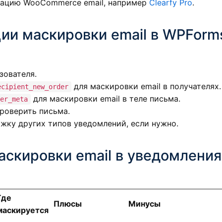
зацию WooCommerce email, например
Clearfy Pro
.
ции маскировки email в WPForm
зователя.
для маскировки email в получателях.
ecipient_new_order
для маскировки email в теле письма.
er_meta
проверить письма.
жку других типов уведомлений, если нужно.
аскировки email в уведомления
Где
Плюсы
Минусы
маскируется