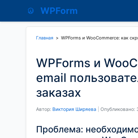
WPForm
Главная
>
WPForms и WooCommerce: как скры
WPForms и WooC
email пользоват
заказах
Автор:
Виктория Ширяева
|
Опубликовано: 
Проблема: необходимос