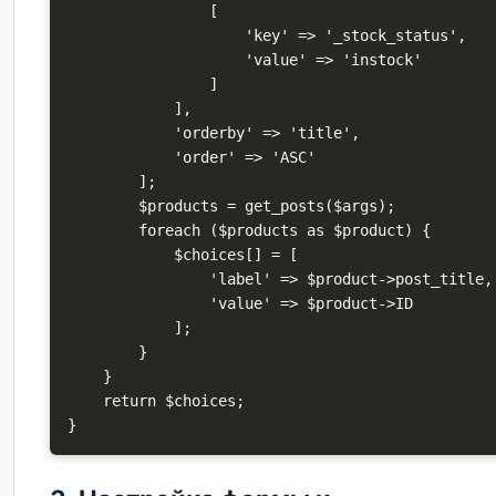
                [

                    'key' => '_stock_status',

                    'value' => 'instock'

                ]

            ],

            'orderby' => 'title',

            'order' => 'ASC'

        ];

        $products = get_posts($args);

        foreach ($products as $product) {

            $choices[] = [

                'label' => $product->post_title,

                'value' => $product->ID

            ];

        }

    }

    return $choices;
