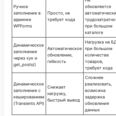
Ручное
обновляется
заполнение в
Просто, не
автоматически
админке
требует кода
трудозатратно
WPForms
при большом
каталоге
Нагрузка на Б
Динамическое
Автоматическое
при большом
заполнение
обновление,
количестве
через хук и
гибкость
товаров,
get_posts()
требует кода
Сложнее
Динамическое
реализовать,
Снижает
заполнение с
возможна
нагрузку,
кешированием
задержка
быстрый вывод
(Transients API)
обновления
данных