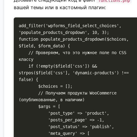
functions.php
вашей темы или в кастомный плагин:
add_filter('wpforms_field_select_choices', 
'populate_products_dropdown', 10, 3);

function populate_products_dropdown($choices, 
$field, $form_data) {

    // Проверяем, что это нужное поле по CSS 
классу

    if (!empty($field['css']) && 
strpos($field['css'], 'dynamic-products') !== 
false) {

        $choices = [];

        // Получаем продукты WooCommerce 
(опубликованные, в наличии)

        $args = [

            'post_type' => 'product',

            'posts_per_page' => -1,

            'post_status' => 'publish',

            'meta_query' => [
