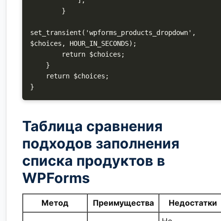
        }

set_transient('wpforms_products_dropdown', 
$choices, HOUR_IN_SECONDS);

        return $choices;

    }

    return $choices;

Таблица сравнения
подходов заполнения
списка продуктов в
WPForms
Метод
Преимущества
Недостатки
Не