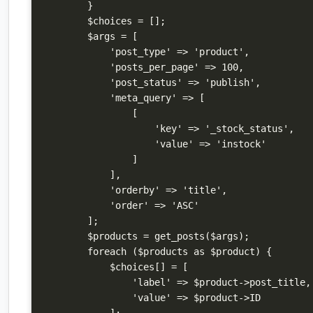
        }

        $choices = [];

        $args = [

            'post_type' => 'product',

            'posts_per_page' => 100,

            'post_status' => 'publish',

            'meta_query' => [

                [

                    'key' => '_stock_status',

                    'value' => 'instock'

                ]

            ],

            'orderby' => 'title',

            'order' => 'ASC'

        ];

        $products = get_posts($args);

        foreach ($products as $product) {

            $choices[] = [

                'label' => $product->post_title,

                'value' => $product->ID

            ];
