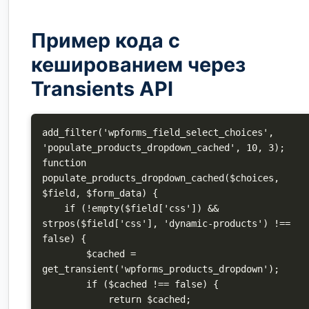
Пример кода с
кешированием через
Transients API
add_filter('wpforms_field_select_choices', 
'populate_products_dropdown_cached', 10, 3);

function 
populate_products_dropdown_cached($choices, 
$field, $form_data) {

    if (!empty($field['css']) && 
strpos($field['css'], 'dynamic-products') !== 
false) {

        $cached = 
get_transient('wpforms_products_dropdown');

        if ($cached !== false) {

            return $cached;
