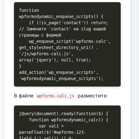
function 
wpformsdynamic_enqueue_scripts() {

    if (!is_page('contact')) return; 
// Замените 'contact' на slug вашей 
страницы с формой

    wp_enqueue_script('wpforms-calc', 
get_stylesheet_directory_uri() . 
'/js/wpforms-calc.js', 
array('jquery'), null, true);

}

add_action('wp_enqueue_scripts', 
'wpformsdynamic_enqueue_scripts');
В файле
разместите:
wpforms-calc.js
jQuery(document).ready(function($) {

    function wpformsdynamic_calc() {

        var val1 = 
parseFloat($('#wpforms-123-
field_1').val()) || 0;
