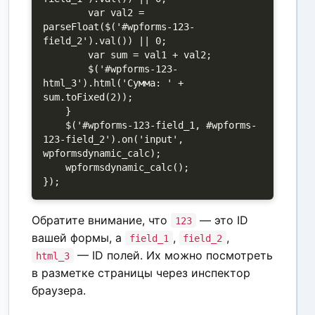
        var val2 = 
parseFloat($('#wpforms-123-
field_2').val()) || 0;

        var sum = val1 + val2;

        $('#wpforms-123-
html_3').html('Сумма: ' + 
sum.toFixed(2));

    }

    $('#wpforms-123-field_1, #wpforms-
123-field_2').on('input', 
wpformsdynamic_calc);

    wpformsdynamic_calc();

});
Обратите внимание, что
— это ID
123
вашей формы, а
,
,
field_1
field_2
— ID полей. Их можно посмотреть
html_3
в разметке страницы через инспектор
браузера.