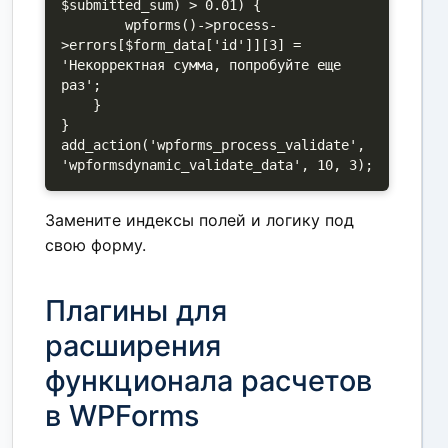
$submitted_sum) > 0.01) {

        wpforms()->process-
>errors[$form_data['id']][3] = 
'Некорректная сумма, попробуйте еще 
раз';

    }

}

add_action('wpforms_process_validate', 
'wpformsdynamic_validate_data', 10, 3);
Замените индексы полей и логику под
свою форму.
Плагины для
расширения
функционала расчетов
в WPForms