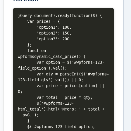
jQuery(document).ready(function($) {

    var prices = {

        'option1': 100,

        'option2': 150,

        'option3': 200

    };

    function 
wpformsdynamic_calc_price() {

        var option = $('#wpforms-123-
field_option').val();

        var qty = parseInt($('#wpforms-
123-field_qty').val()) || 0;

        var price = prices[option] || 
0;

        var total = price * qty;

        $('#wpforms-123-
html_total').html('Итого: ' + total + 
' руб.');

    }

    $('#wpforms-123-field_option, 