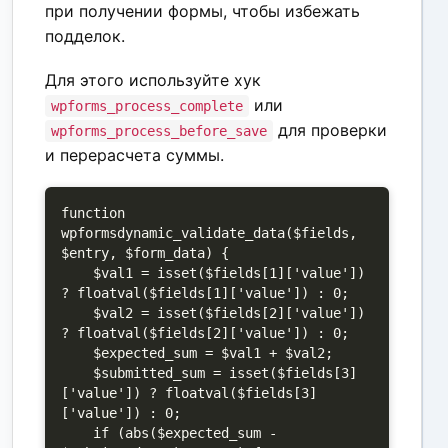
при получении формы, чтобы избежать
подделок.
Для этого используйте хук
или
wpforms_process_complete
для проверки
wpforms_process_before_save
и перерасчета суммы.
function 
wpformsdynamic_validate_data($fields, 
$entry, $form_data) {

    $val1 = isset($fields[1]['value']) 
? floatval($fields[1]['value']) : 0;

    $val2 = isset($fields[2]['value']) 
? floatval($fields[2]['value']) : 0;

    $expected_sum = $val1 + $val2;

    $submitted_sum = isset($fields[3]
['value']) ? floatval($fields[3]
['value']) : 0;

    if (abs($expected_sum - 