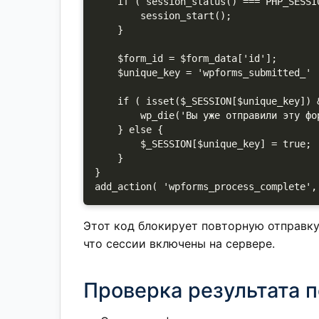
    if ( session_status() === PHP_SESSION_NONE ) {

        session_start();

    }

    $form_id = $form_data['id'];

    $unique_key = 'wpforms_submitted_' . $form_id;

    if ( isset($_SESSION[$unique_key]) && $_SESSION[$unique_key] === true ) {

        wp_die('Вы уже отправили эту форму. Повторная отправка запрещена.');

    } else {

        $_SESSION[$unique_key] = true;

    }

}

Этот код блокирует повторную отправку
что сессии включены на сервере.
Проверка результата 