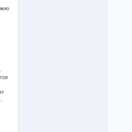
лжно
.
тся
ет
.