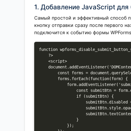
1. Добавление JavaScript для
Самый простой и эффективный способ п
кнопку отправки сразу после первого н
подключится к событию формы WPForms
function wpforms_disable_submit_button_s
    ?>

    <script>

    document.addEventListener('DOMContentLoaded', function() {

        const forms = document.querySelectorAll('.wpforms-form');

        forms.forEach(function(form) {

            form.addEventListener('submit', function(e) {

                const submitBtn = form.querySelector('button[type="submit"]');

                if (submitBtn) {

                    submitBtn.disabled = true;

                    submitBtn.style.opacity = '0.5';

                    submitBtn.textContent = 'Отправка...';

                }

            });
