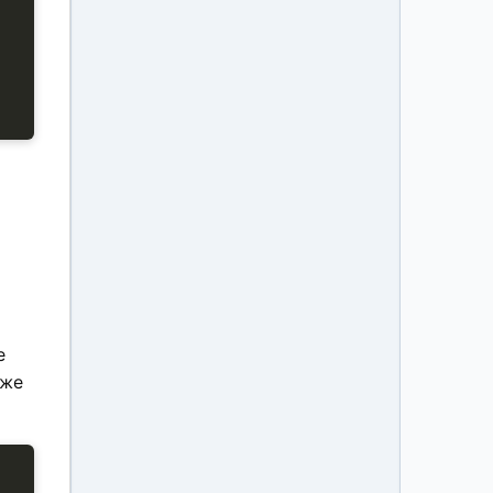
е
иже